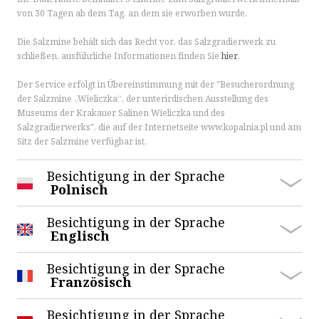
von 30 Tagen ab dem Tag, an dem sie erworben wurde.
Die Salzmine behält sich das Recht vor, das Salzgradierwerk zu
schließen, ausführliche Informationen finden Sie
hier
.
Der Service erfolgt in Übereinstimmung mit der "Besucherordnung
der Salzmine „Wieliczka“, der unterirdischen Ausstellung des
Museums der Krakauer Salinen Wieliczka und des
Salzgradierwerks", die auf der Internetseite www.kopalnia.pl und am
Sitz der Salzmine verfügbar ist.
Besichtigung in der Sprache
Polnisch
Besichtigung in der Sprache
Englisch
Touristenroute
Besichtigung in der Sprache
Französisch
Die Route ist von
07:30
bis
18:30
geöffnet.
Touristenroute
Besichtigung in der Sprache