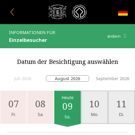
Fenster schließen
INFORMATIONEN FÜR
ändern
Einzelbesucher
Ticketpreise und Besichtig
Datum der Besichtigung auswählen
Juli 2026
August 2026
September 2026
Wybrana data: Heute, Sonntag, 09 August 2026 , calendar.ho
Heute
07
08
10
11
09
Fr.
Sa.
Mo.
Di.
So.