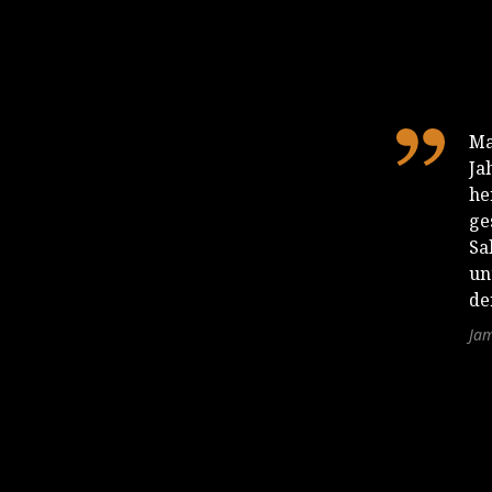
Ma
Ja
he
ge
Sa
un
de
Jam