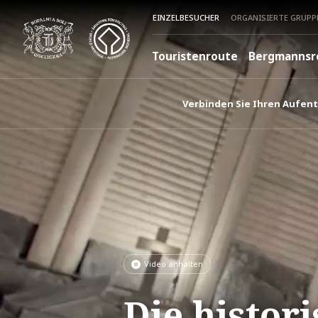
EINZELBESUCHER
ORGANISIERTE GRUPP
Touristenroute
Bergmannsr
Verbinden Sie Ihren Aufent
Video anhalten
video.paused
Die histor