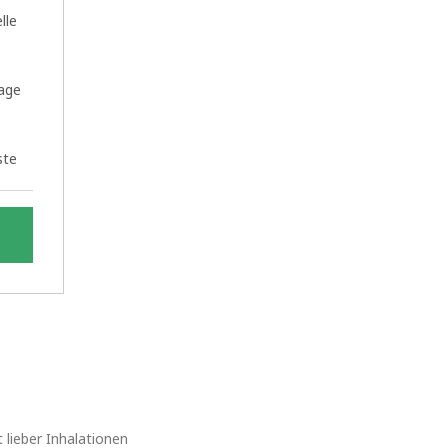
lle
age
ste
OK
 lieber Inhalationen