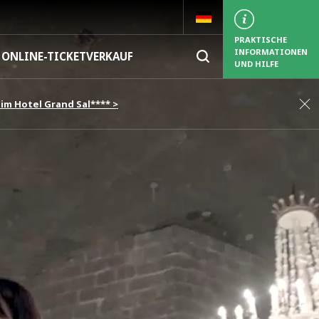
PRAKTISCHE
INFORMATIONEN
ONLINE-TICKETVERKAUF
UND HILFE
Schl
im Hotel Grand Sal**** >