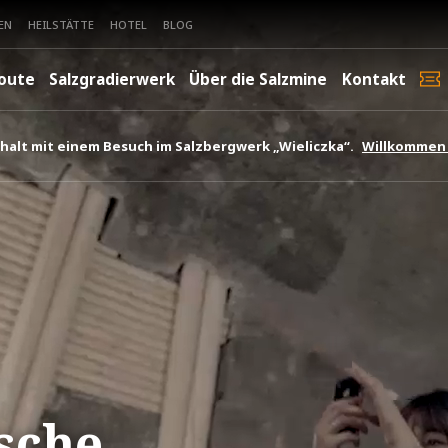
EN
HEILSTÄTTE
HOTEL
BLOG
oute
Salzgradierwerk
Über die Salzmine
Kontakt
halt mit einem Besuch im Salzbergwerk „Wieliczka“.
Willkommen 
ische