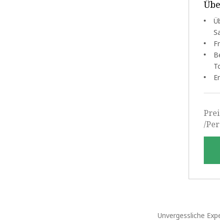
Übe
Ü
S
F
B
T
E
Prei
/Pe
Unvergessliche Expe