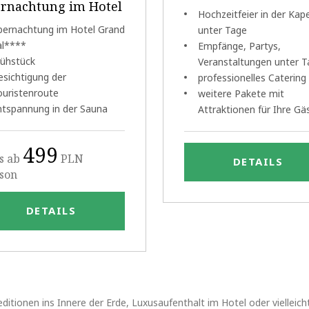
rnachtung im Hotel
Hochzeitfeier in der Kape
bernachtung im Hotel Grand
unter Tage
al****
Empfänge, Partys,
rühstück
Veranstaltungen unter T
esichtigung der
professionelles Catering
ouristenroute
weitere Pakete mit
ntspannung in der Sauna
Attraktionen für Ihre Gä
499
s ab
PLN
DETAILS
rson
DETAILS
ditionen ins Innere der Erde, Luxusaufenthalt im Hotel oder vielleicht