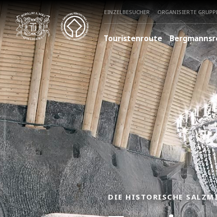
EINZELBESUCHER
ORGANISIERTE GRUPP
Touristenroute
Bergmannsr
DIE HISTORISCHE SALZM