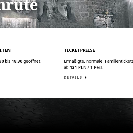
nrute
nfo
ITEN
TICKETPREISE
30
bis
18:30
geöffnet.
Ermäßigte, normale, Familienticket
ab
131
PLN / 1 Pers.
DETAILS