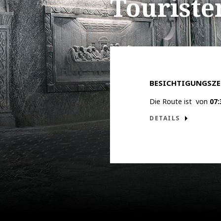
Touriste
a11y.tour_i
BESICHTIGUNGSZE
Die Route ist von
07:
DETAILS