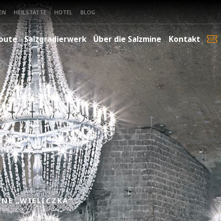
EN
HEILSTÄTTE
HOTEL
BLOG
oute
Salzgradierwerk
Über die Salzmine
Kontakt
INE „WIELICZKA“