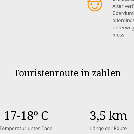
Alter ver
überdurch
allerding
unterweg
muss.
Touristenroute in zahlen
17
-18º C
3
,5 km
Temperatur unter Tage
Länge der Route