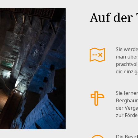
Auf der
Sie werd
man über
prachtvol
die einzig
Sie lerne
Bergbaum
der Verg
zur Förde
Die Besic