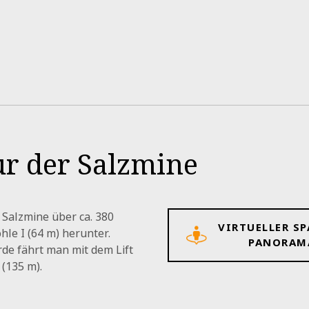
ur der Salzmine
e Salzmine über ca. 380
VIRTUELLER S
hle I (64 m) herunter.
PANORAMA
rde fährt man mit dem Lift
 (135 m).