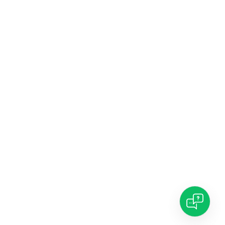
✕
👋 Hi! I’m a chatbot powered by artificial
intelligence (AI) — how can I help you?