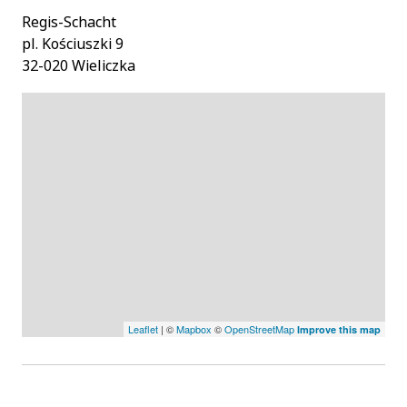
Regis-Schacht
pl. Kościuszki 9
32-020 Wieliczka
Leaflet
| ©
Mapbox
©
OpenStreetMap
Improve this map