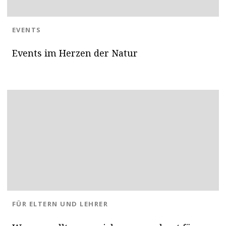
BLOG.CATEGORY
EVENTS
Events im Herzen der Natur
OK
BLOG.CATEGORY
FÜR ELTERN UND LEHRER