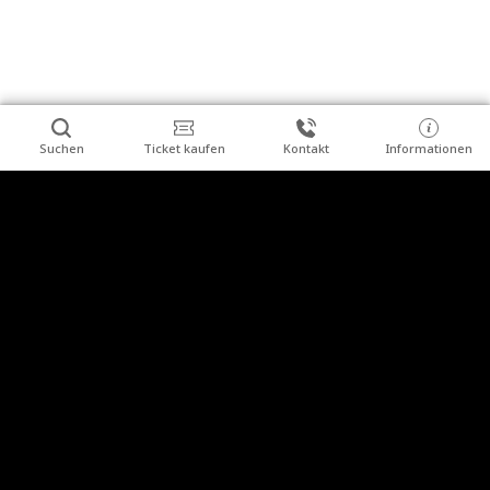
Suchen
Ticket kaufen
Kontakt
Informationen
a11y.footer
Einzelbesucher
Gruppenbesucher
Veranstaltungen
Heilstätte