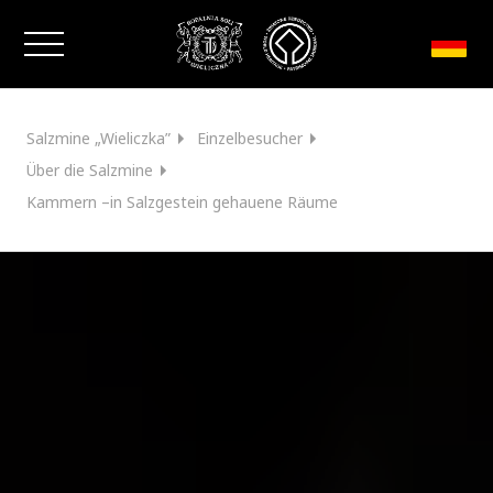
Fenster schließen
Salzmine „Wieliczka”
Einzelbesucher
Über die Salzmine
Kammern –in Salzgestein gehauene Räume