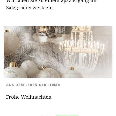
Wir laden Sie zu einem Spaziergang im
Salzgradierwerk ein
BLOG.CATEGORY
AUS DEM LEBEN DER FIRMA
Frohe Weihnachten