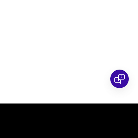
✕
t powered by artificial intelligence (AI) — how can I help you?
ey information on the official Wieliczka Salt Mine website.😊
Nützliche
Seiten