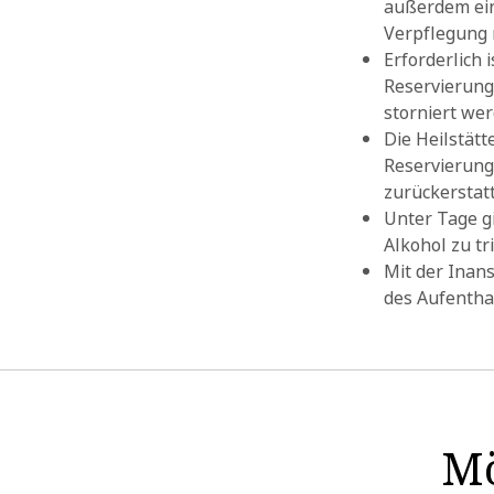
außerdem ein
Verpflegung 
Erforderlich
Reservierung
storniert wer
Die Heilstät
Reservierung 
zurückerstatt
Unter Tage gi
Alkohol zu t
Mit der Inan
des Aufentha
Mö