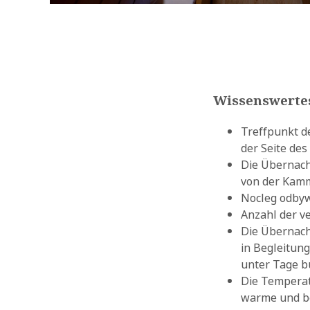
Wissenswerte
Treffpunkt d
der Seite de
Die Übernach
von der Kamm
Nocleg odbyw
Anzahl der ve
Die Übernach
in Begleitun
unter Tage b
Die Temperatu
warme und be