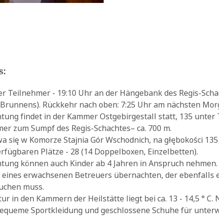
s:
er Teilnehmer - 19:10 Uhr an der Hängebank des Regis-Scha
s Brunnens). Rückkehr nach oben: 7:25 Uhr am nächsten Mo
tung findet in der Kammer Ostgebirgestall statt, 135 unter
er zum Sumpf des Regis-Schachtes– ca. 700 m.
a się w Komorze Stajnia Gór Wschodnich, na głębokości 135
rfügbaren Plätze - 28 (14 Doppelboxen, Einzelbetten).
tung können auch Kinder ab 4 Jahren in Anspruch nehmen. 
g eines erwachsenen Betreuers übernachten, der ebenfalls
uchen muss.
r in den Kammern der Heilstätte liegt bei ca. 13 - 14,5 ° C.
queme Sportkleidung und geschlossene Schuhe für unterw