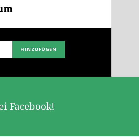
zum
HINZUFÜGEN
ei Facebook!